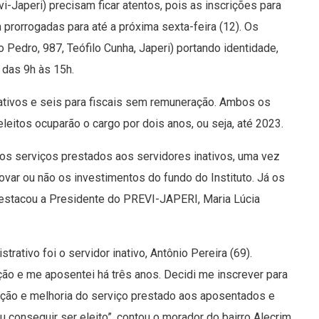
i-Japeri) precisam ficar atentos, pois as inscrições para
 prorrogadas para até a próxima sexta-feira (12). Os
Pedro, 987, Teófilo Cunha, Japeri) portando identidade,
 das 9h às 15h.
rativos e seis para fiscais sem remuneração. Ambos os
eleitos ocuparão o cargo por dois anos, ou seja, até 2023.
os serviços prestados aos servidores inativos, uma vez
var ou não os investimentos do fundo do Instituto. Já os
 destacou a Presidente do PREVI-JAPERI, Maria Lúcia
rativo foi o servidor inativo, Antônio Pereira (69).
ção e me aposentei há três anos. Decidi me inscrever para
ização e melhoria do serviço prestado aos aposentados e
 conseguir ser eleito”, contou o morador do bairro Alecrim.