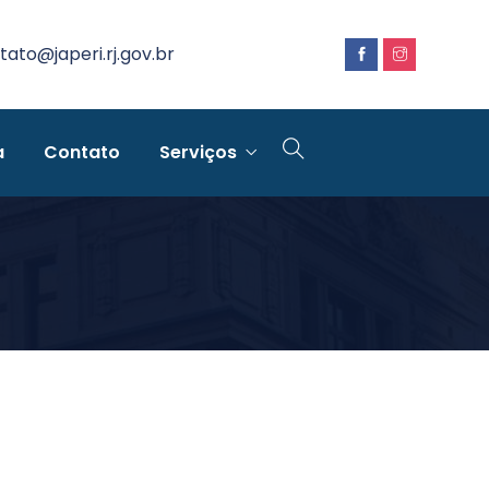
tato@japeri.rj.gov.br
a
Contato
Serviços