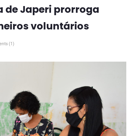
a de Japeri prorroga
heiros voluntários
nts (1)