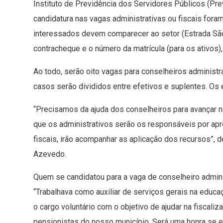
Instituto de Previdência dos Servidores Públicos (Prev
candidatura nas vagas administrativas ou fiscais foram
interessados devem comparecer ao setor (Estrada São 
contracheque e o número da matrícula (para os ativos),
Ao todo, serão oito vagas para conselheiros administ
casos serão divididos entre efetivos e suplentes. Os 
“Precisamos da ajuda dos conselheiros para avançar n
que os administrativos serão os responsáveis por apro
fiscais, irão acompanhar as aplicação dos recursos”,
Azevedo.
Quem se candidatou para a vaga de conselheiro administ
“Trabalhava como auxiliar de serviços gerais na educa
o cargo voluntário com o objetivo de ajudar na fiscal
pensionistas do nosso município. Será uma honra se eu