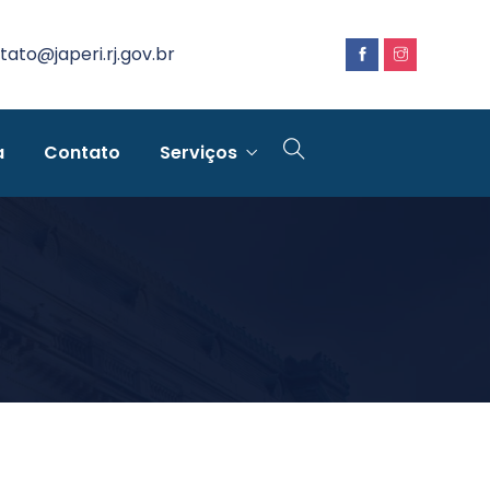
tato@japeri.rj.gov.br
a
Contato
Serviços