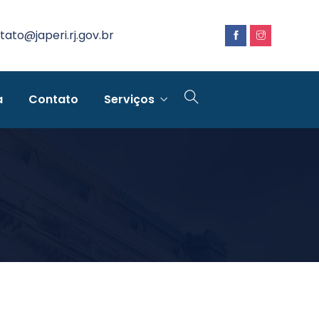
tato@japeri.rj.gov.br
a
Contato
Serviços