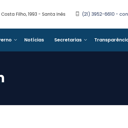
Costa Filho, 1993 - Santa Inês
(21) 3952-6610 - con
erno
Notícias
Secretarias
Transparênci
m