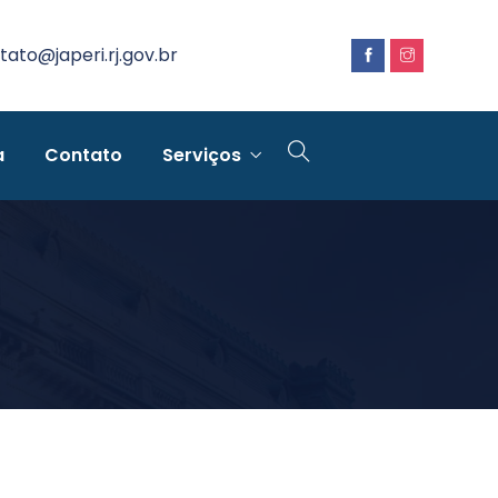
tato@japeri.rj.gov.br
a
Contato
Serviços